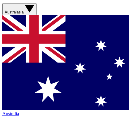
Australasia
Australia