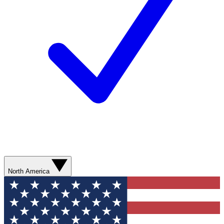
North America