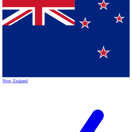
New Zealand