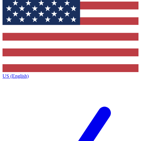
US (English)