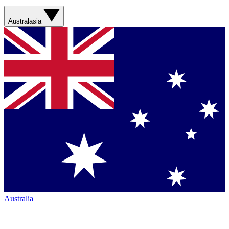
Australasia
Australia