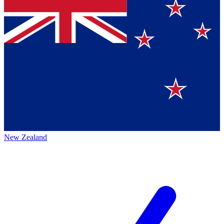
New Zealand