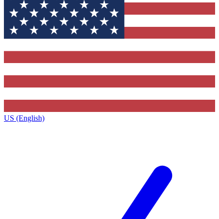
US (English)