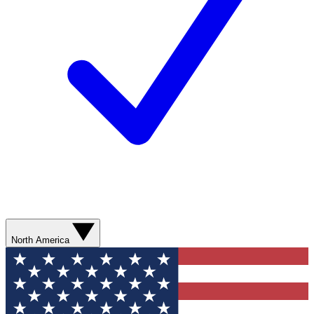
North America