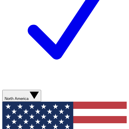
North America