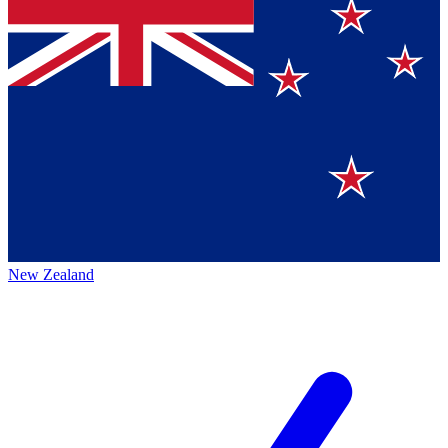
New Zealand