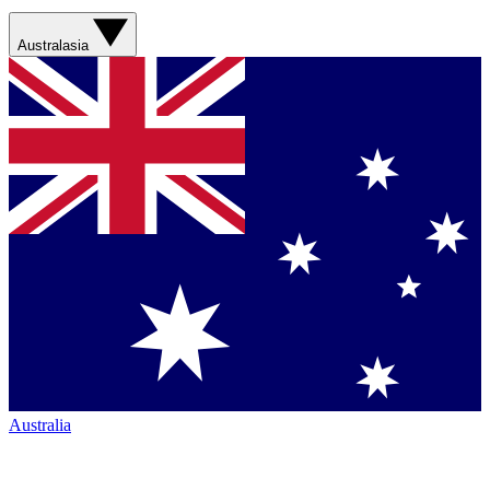
Australasia
Australia