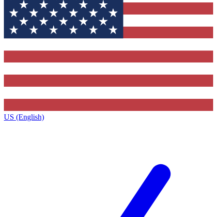
US (English)