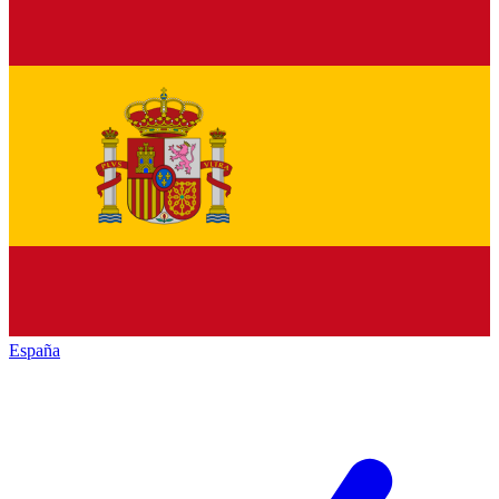
España