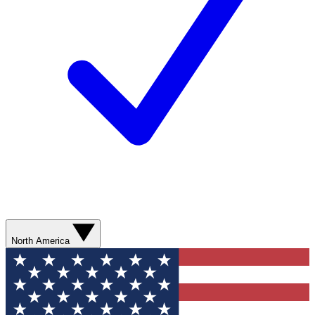
North America