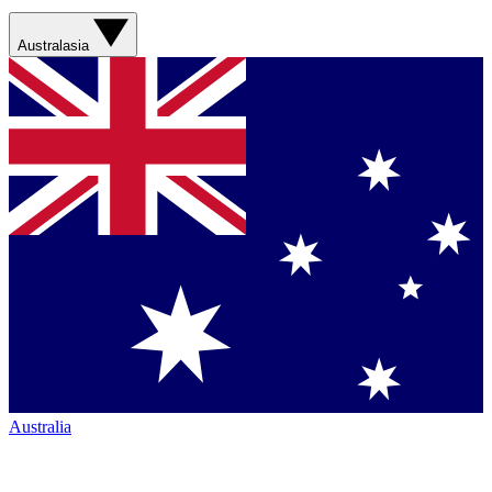
Australasia
Australia