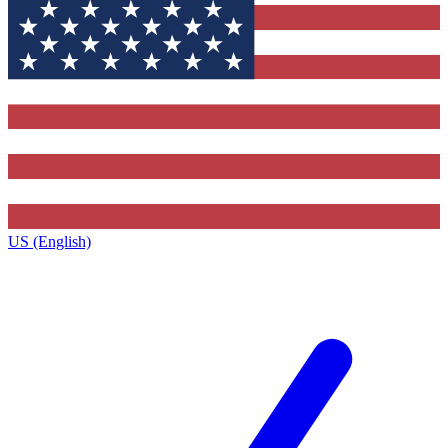
US (English)