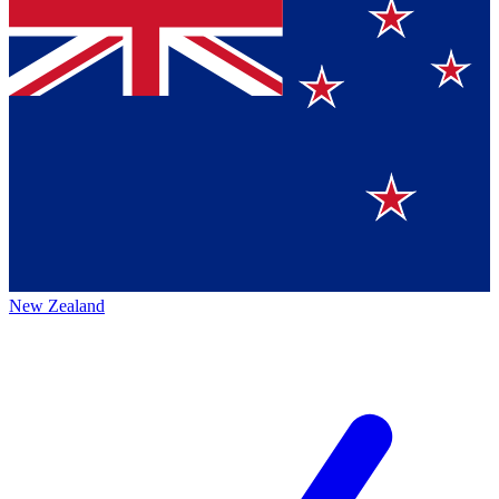
New Zealand