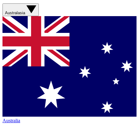
Australasia
Australia