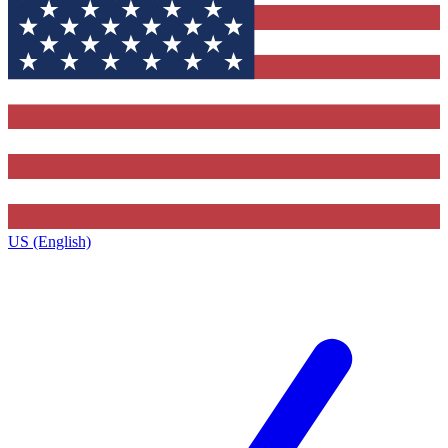
US (English)