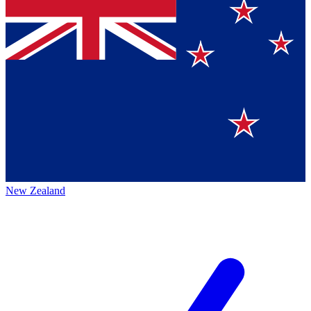
New Zealand