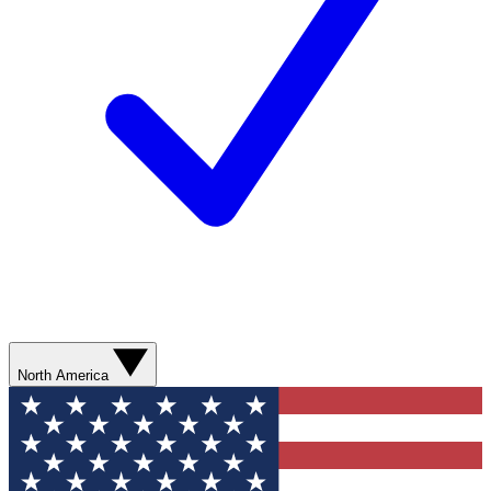
North America