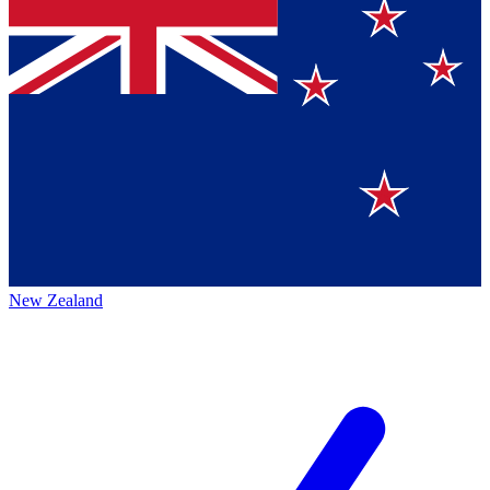
New Zealand