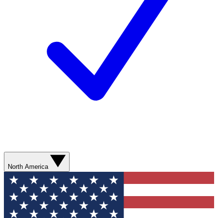
North America