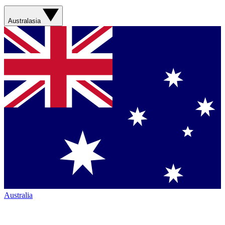
Australasia
Australia