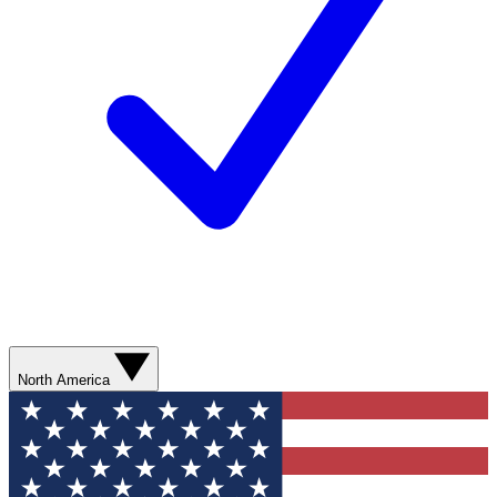
North America