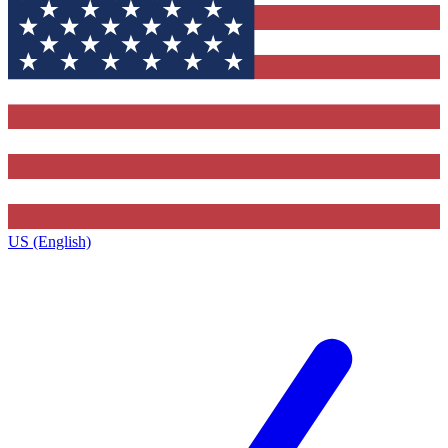
US (English)