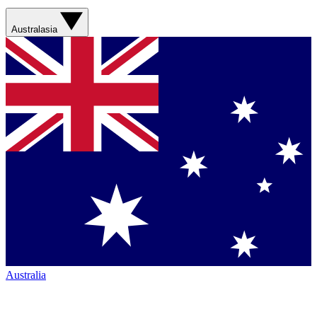
Australasia
Australia