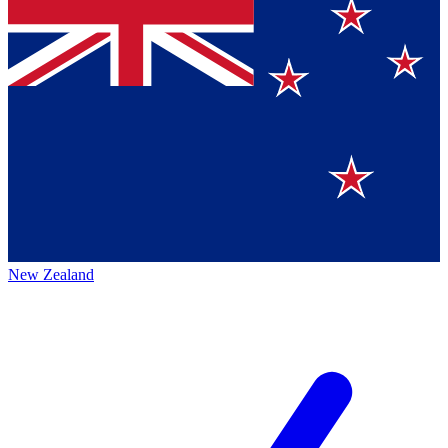
New Zealand