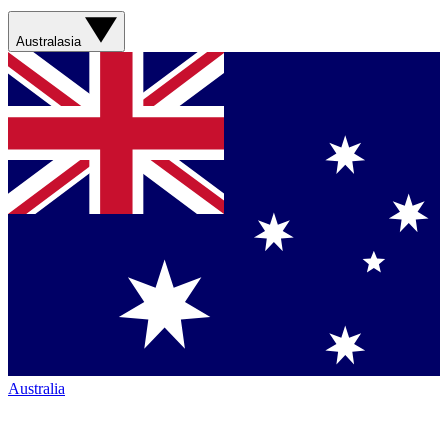
Australasia
Australia