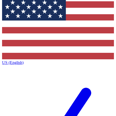
US (English)