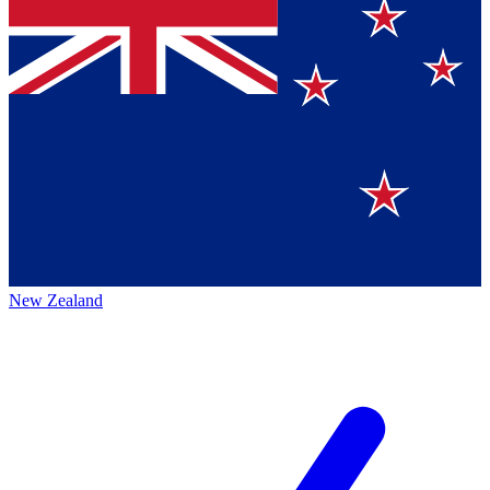
New Zealand