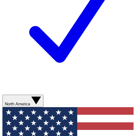
North America