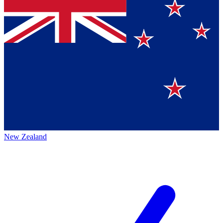
New Zealand