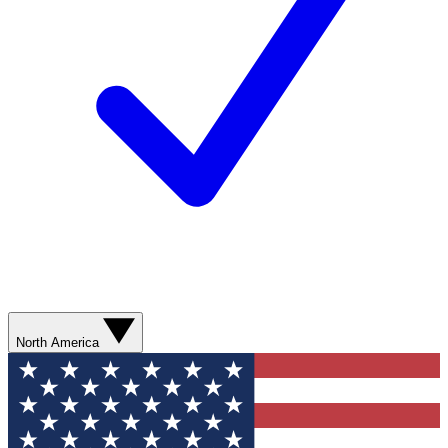
North America