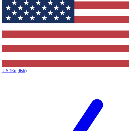
US (English)