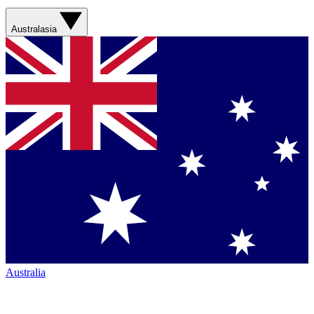
Australasia
Australia