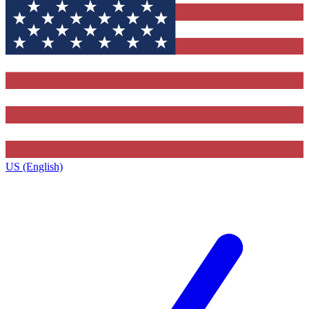
US (English)