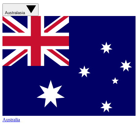
Australasia
Australia