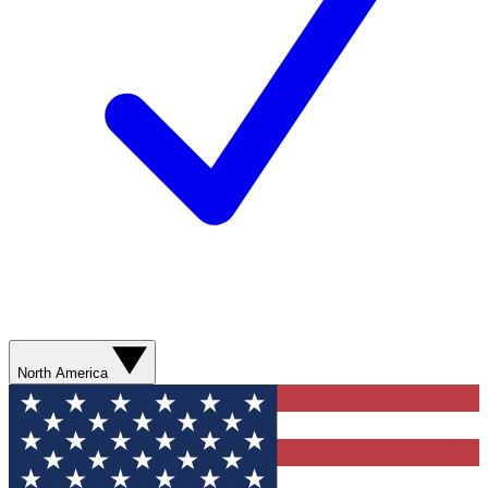
North America