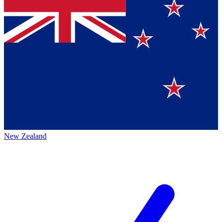
New Zealand