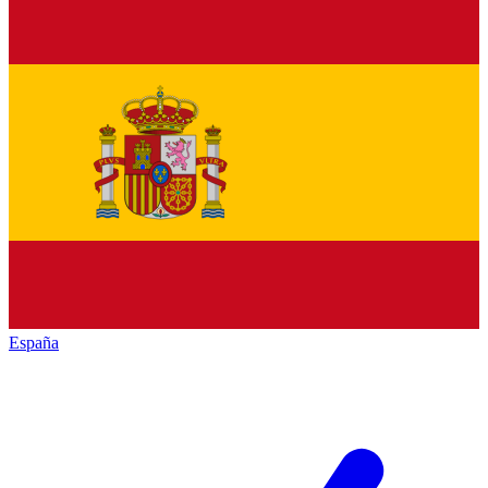
España