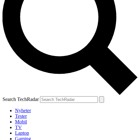
Search TechRadar
Nyheter
Tester
Mobil
TV
Laptop
Gaming