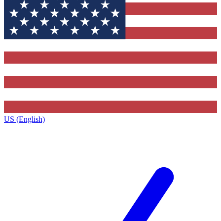
US (English)