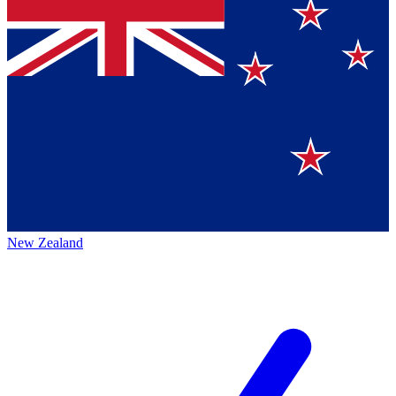
New Zealand