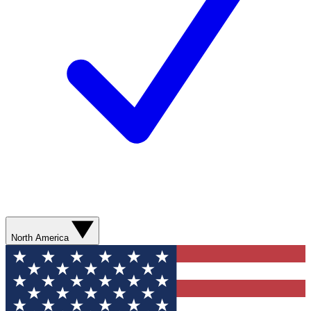
North America