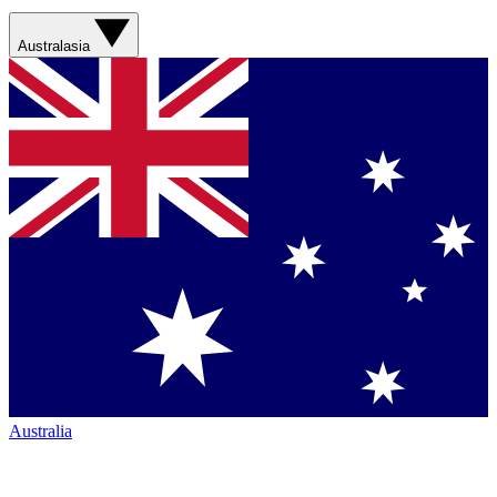
Australasia
Australia