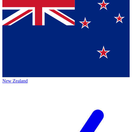
New Zealand