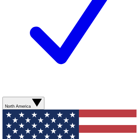
North America