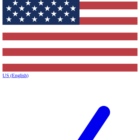
US (English)