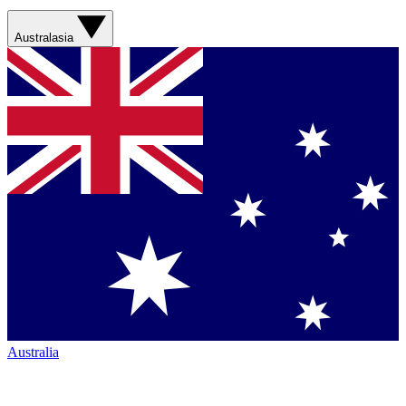
Australasia
Australia