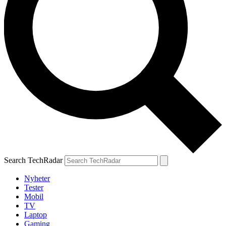
Search TechRadar
Nyheter
Tester
Mobil
TV
Laptop
Gaming