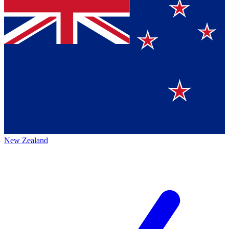
New Zealand