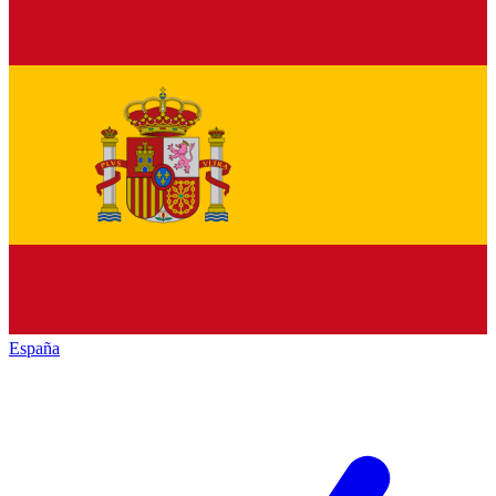
España