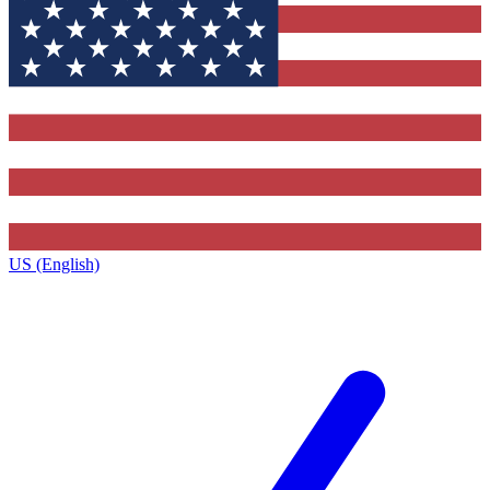
US (English)