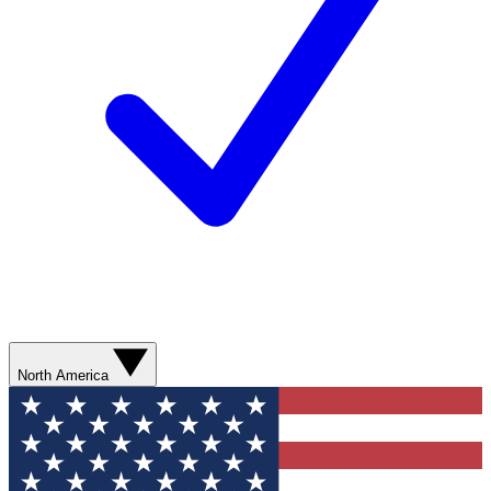
North America