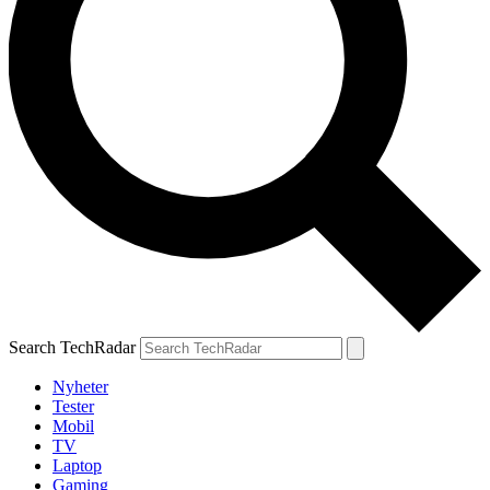
Search TechRadar
Nyheter
Tester
Mobil
TV
Laptop
Gaming