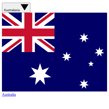
Australasia
Australia