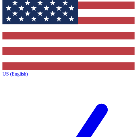
US (English)