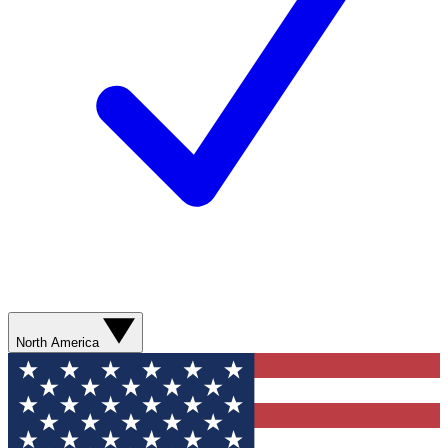
North America