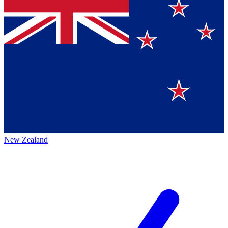
New Zealand