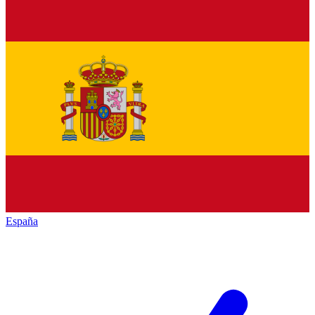
España