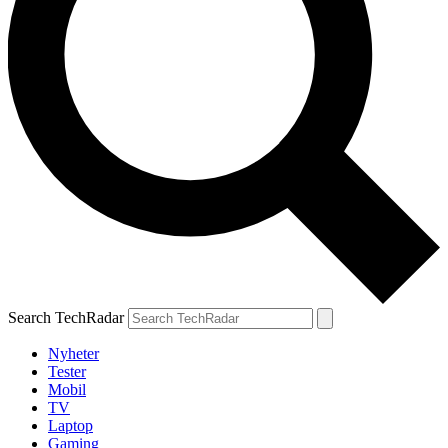
Search TechRadar
Nyheter
Tester
Mobil
TV
Laptop
Gaming