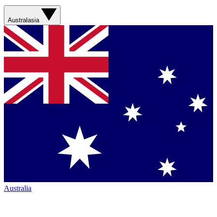
Australasia
Australia