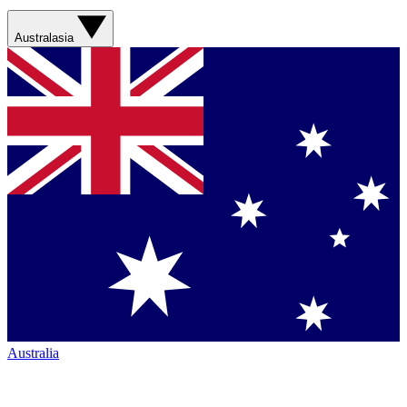
Australasia
Australia