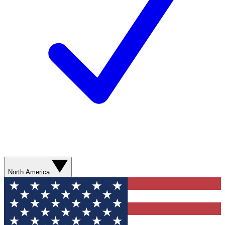
North America