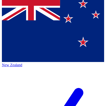
New Zealand