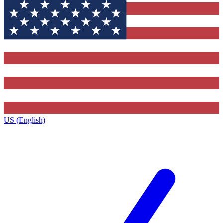
US (English)