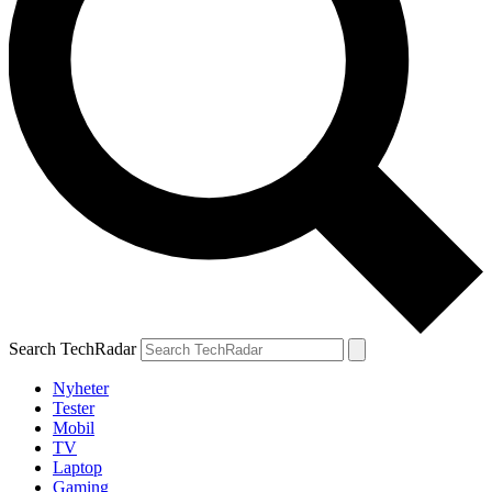
Search TechRadar
Nyheter
Tester
Mobil
TV
Laptop
Gaming