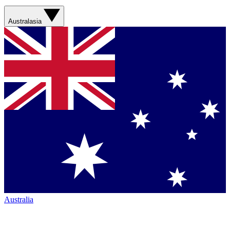
Australasia
Australia