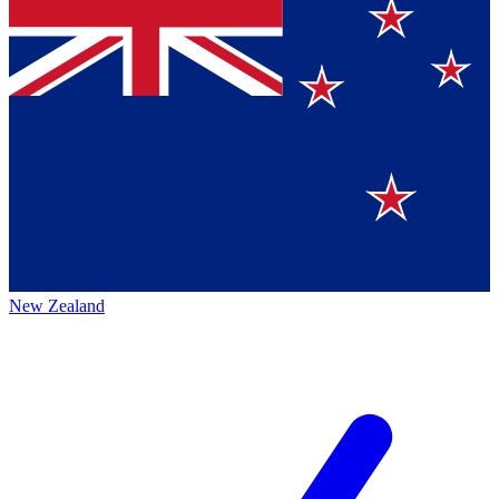
New Zealand