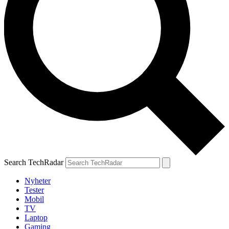
Search TechRadar
Nyheter
Tester
Mobil
TV
Laptop
Gaming