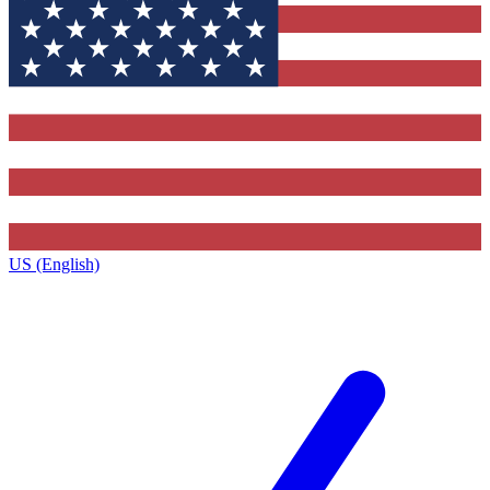
US (English)