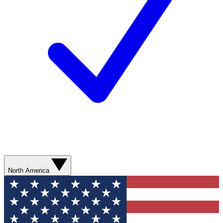
North America