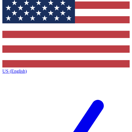
US (English)