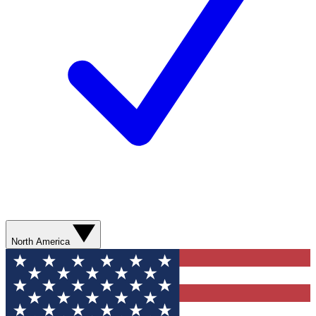
North America