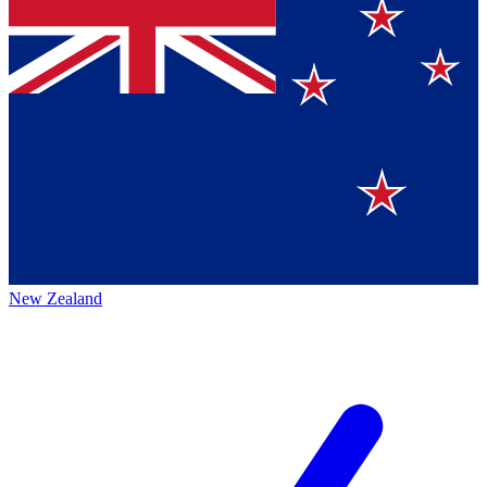
New Zealand