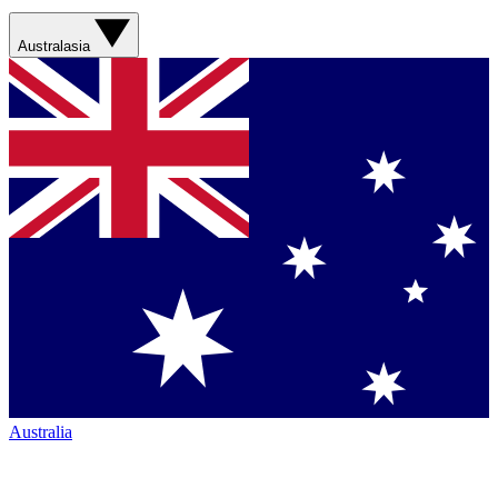
Australasia
Australia