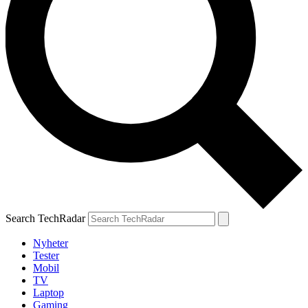
Search TechRadar
Nyheter
Tester
Mobil
TV
Laptop
Gaming