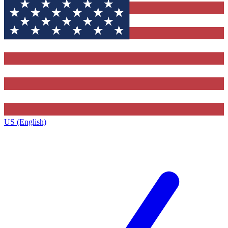
US (English)