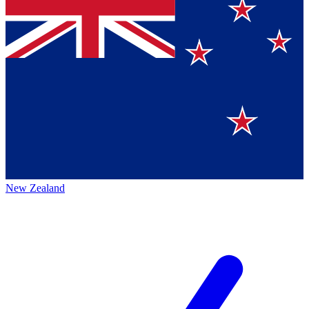
New Zealand