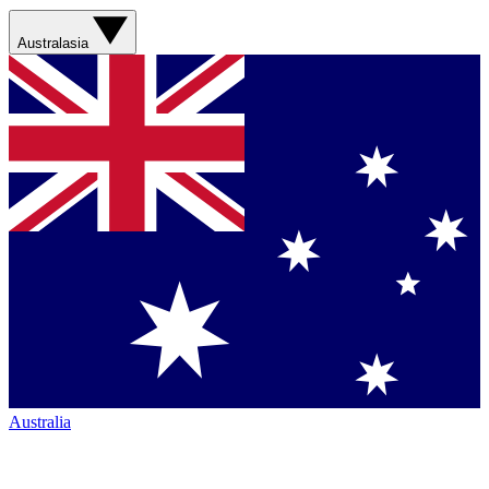
Australasia
Australia