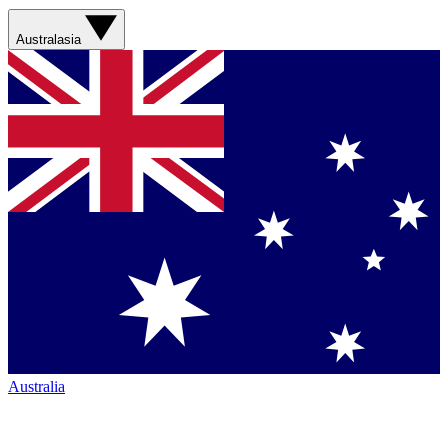
Australasia
Australia