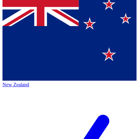
New Zealand