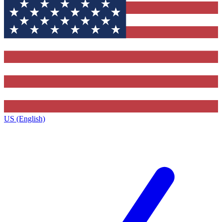
US (English)