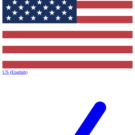
US (English)