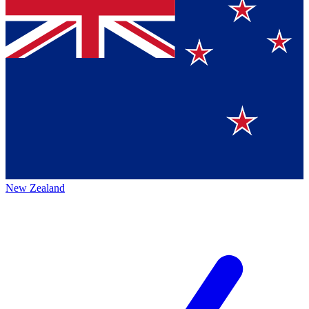
New Zealand