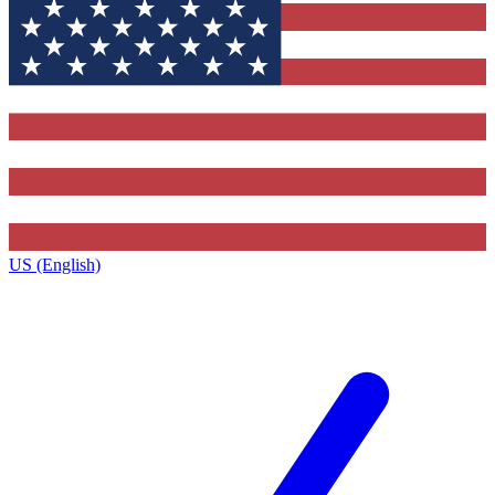
US (English)