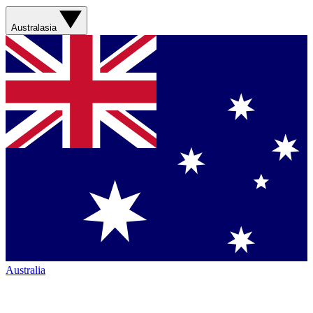
Australasia
Australia