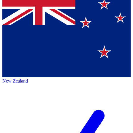
New Zealand