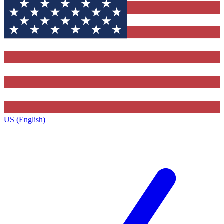
US (English)