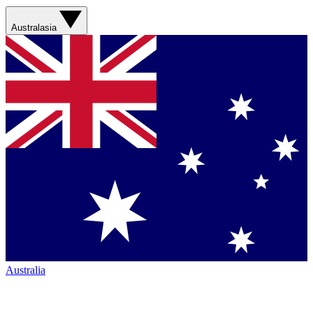
Australasia
Australia