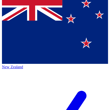
New Zealand