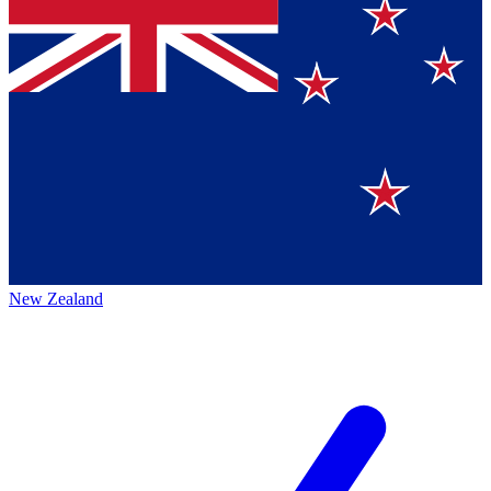
New Zealand