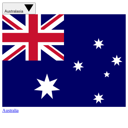
Australasia
Australia