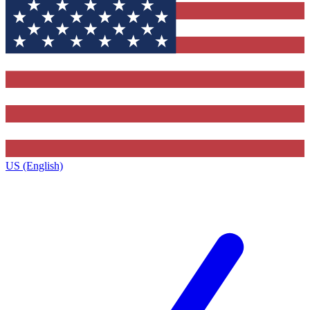
US (English)