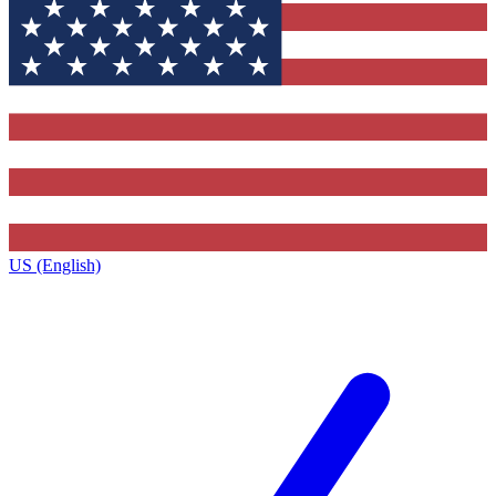
US (English)