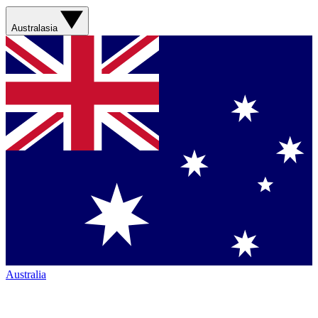
Australasia
Australia