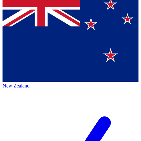
New Zealand