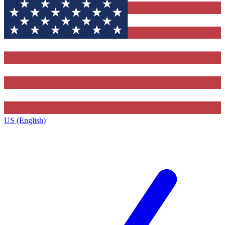
US (English)