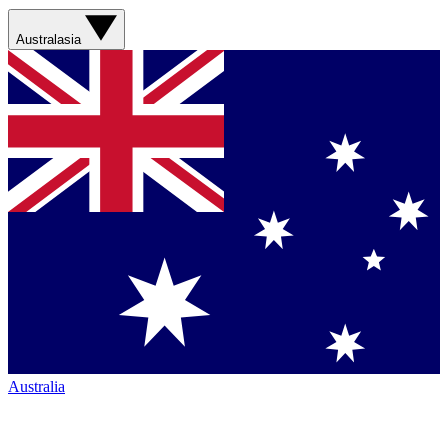
Australasia
Australia