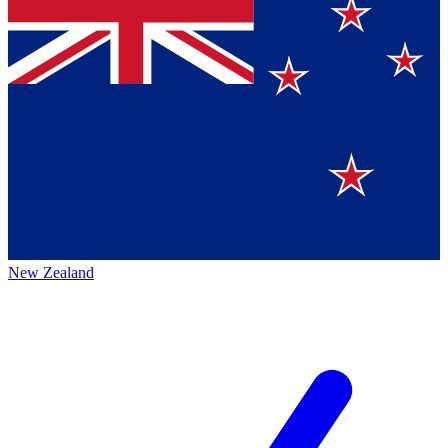
New Zealand