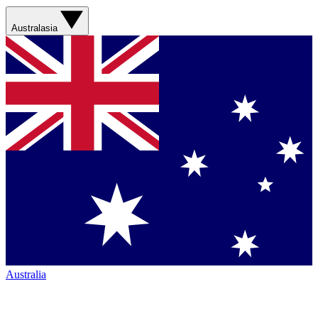
Australasia
Australia