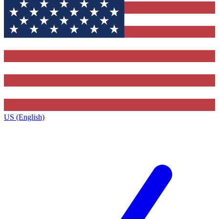
US (English)