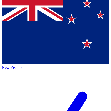
New Zealand