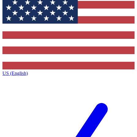
US (English)