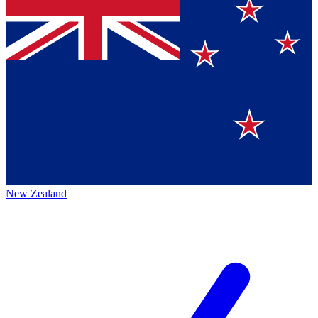
New Zealand