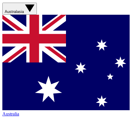
Australasia
Australia