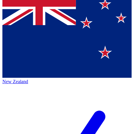
New Zealand