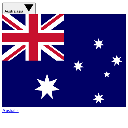
Australasia
Australia