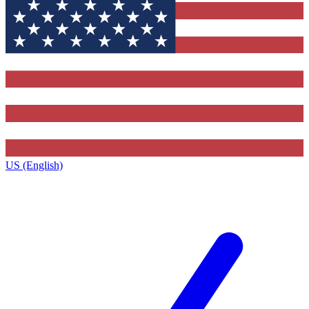
US (English)