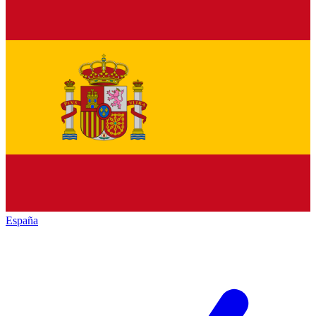
España