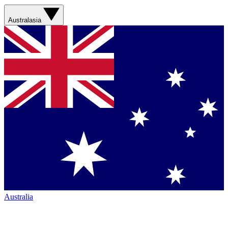
Australasia
Australia