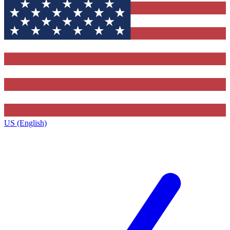
US (English)