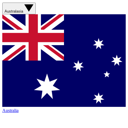
Australasia
Australia