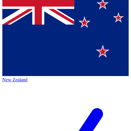
New Zealand