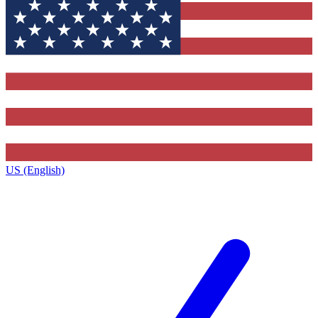
US (English)