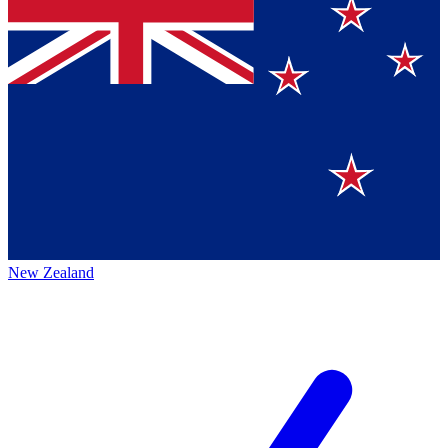
New Zealand