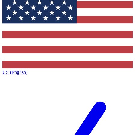
US (English)