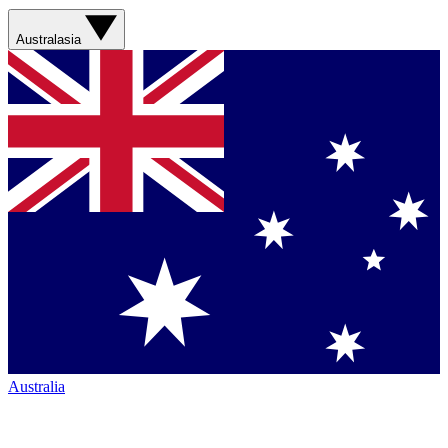
Australasia
Australia