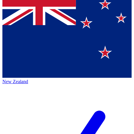
New Zealand