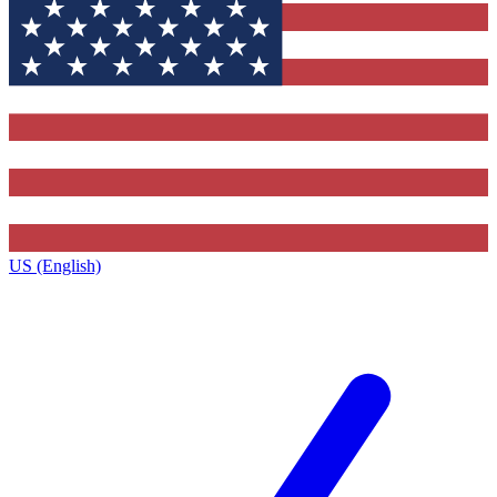
US (English)