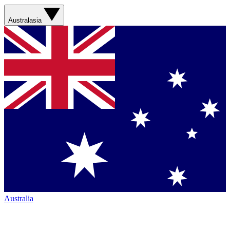
Australasia
Australia