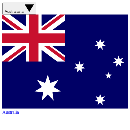
Australasia
Australia