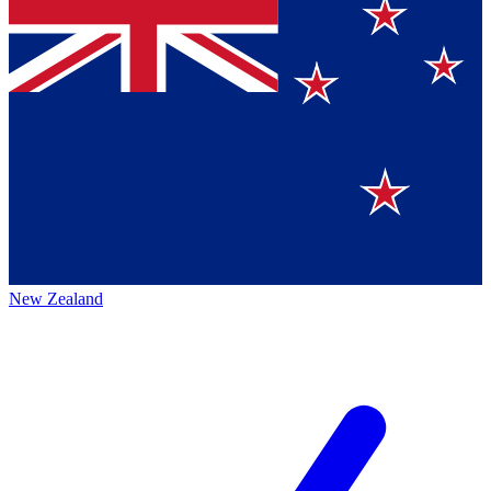
New Zealand