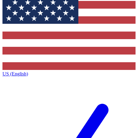
US (English)