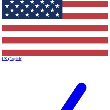
US (English)