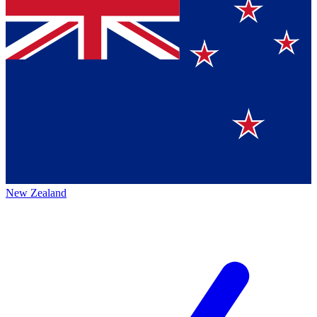
New Zealand