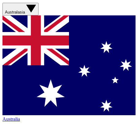
Australasia
Australia