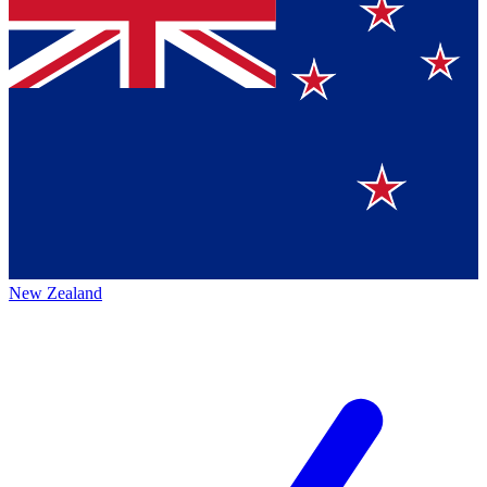
New Zealand