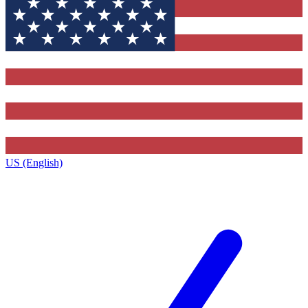
US (English)