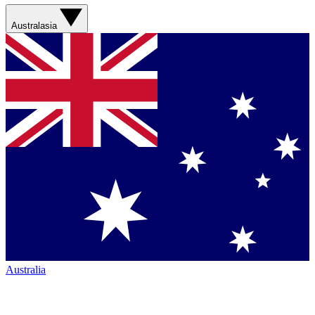
Australasia
Australia