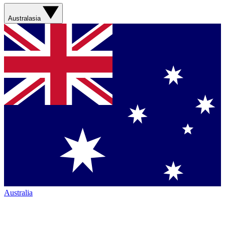
Australasia
Australia