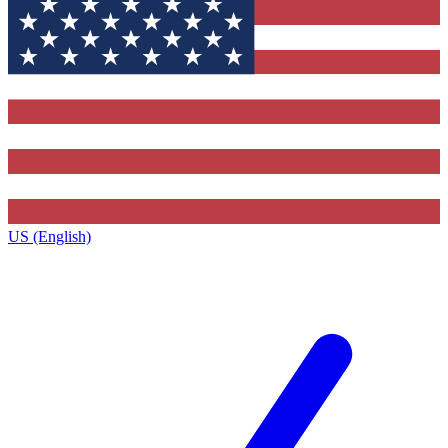
US (English)