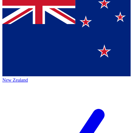
New Zealand