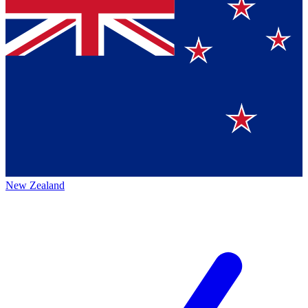
New Zealand