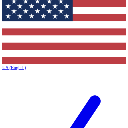
US (English)