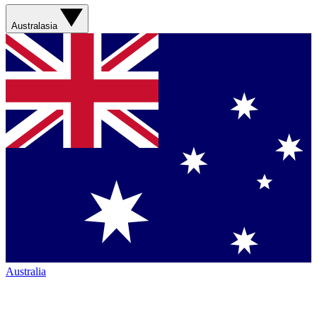
Australasia
Australia