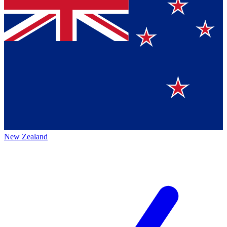
New Zealand