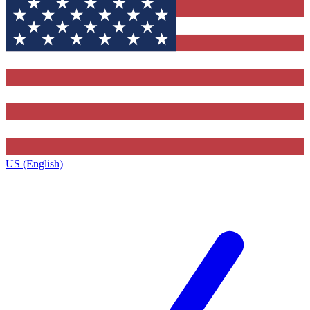
US (English)