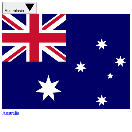
Australasia
Australia