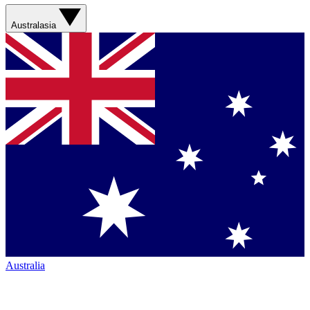
Australasia
Australia