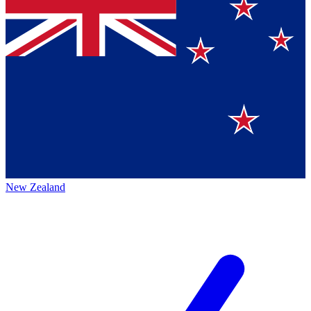
New Zealand