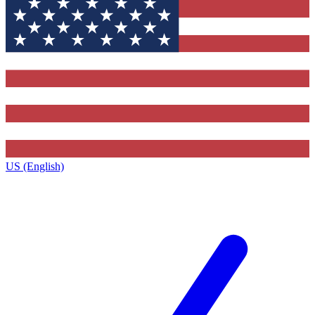
US (English)