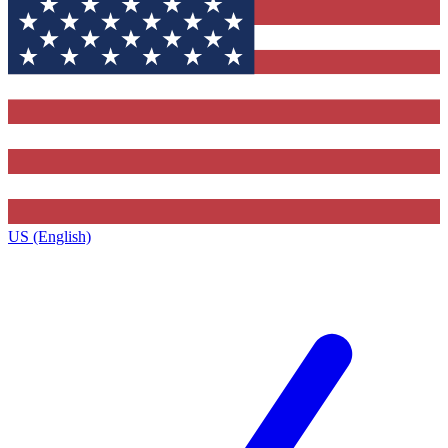
US (English)