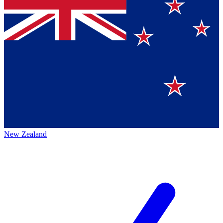
New Zealand