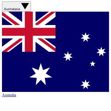
Australasia
Australia