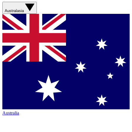
Australasia
Australia