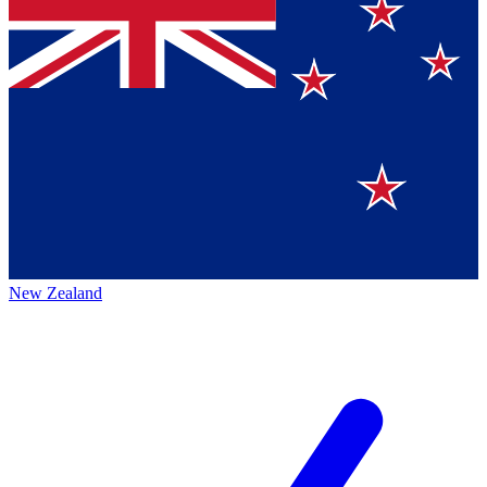
New Zealand