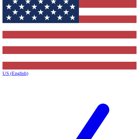
US (English)