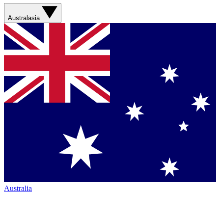
Australasia
Australia