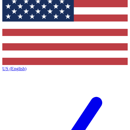
US (English)