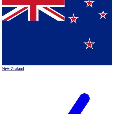
New Zealand