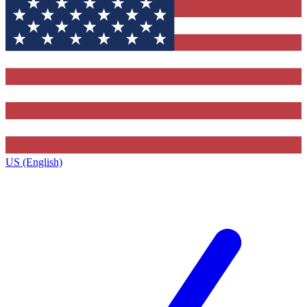
US (English)