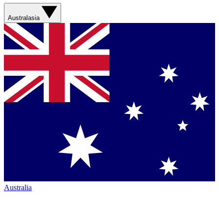
Australasia
Australia