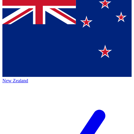
New Zealand