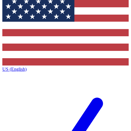
US (English)