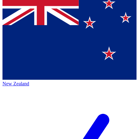
New Zealand