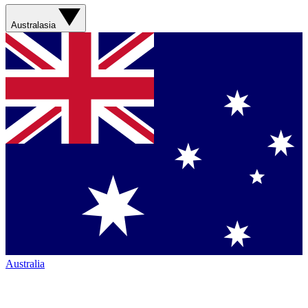
Australasia
Australia