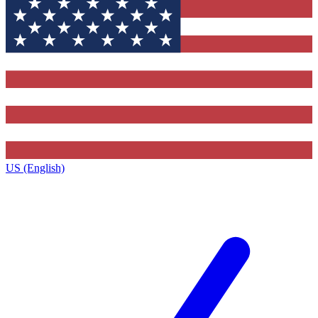
US (English)