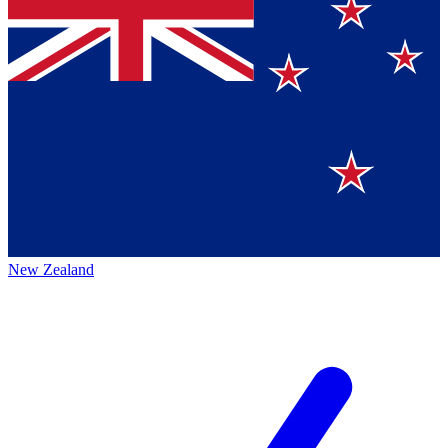
New Zealand