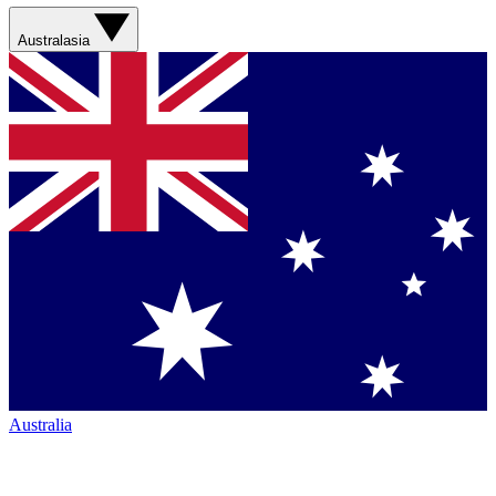
Australasia
Australia