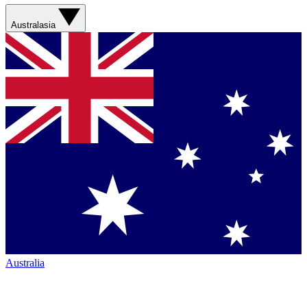
Australasia
Australia