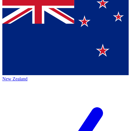
New Zealand