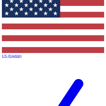
US (English)