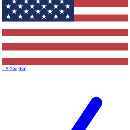
US (English)