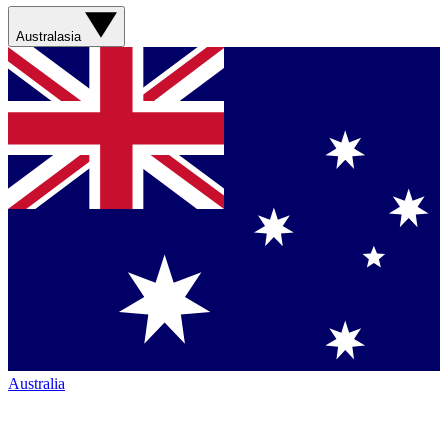
Australasia
Australia