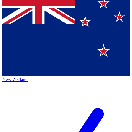
New Zealand