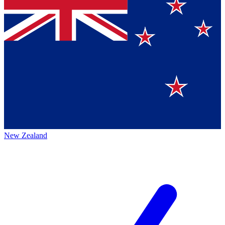
New Zealand