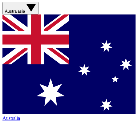
Australasia
Australia