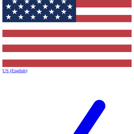
US (English)