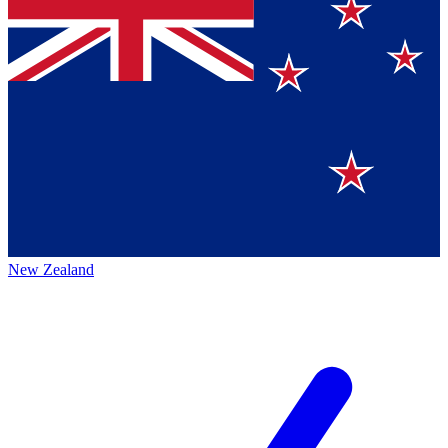
New Zealand