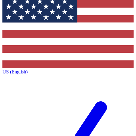
US (English)