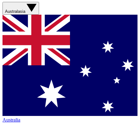
Australasia
Australia