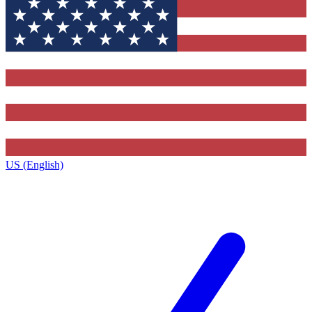
US (English)