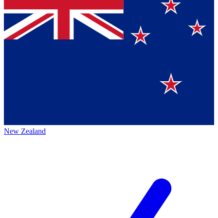
New Zealand