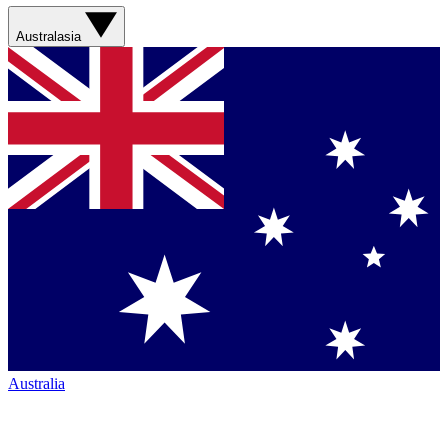
Australasia
Australia